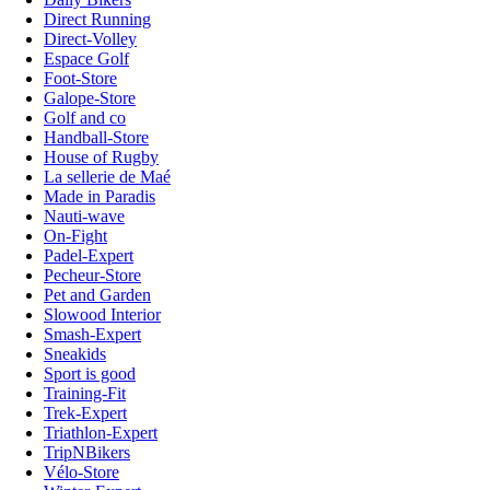
Direct Running
Direct-Volley
Espace Golf
Foot-Store
Galope-Store
Golf and co
Handball-Store
House of Rugby
La sellerie de Maé
Made in Paradis
Nauti-wave
On-Fight
Padel-Expert
Pecheur-Store
Pet and Garden
Slowood Interior
Smash-Expert
Sneakids
Sport is good
Training-Fit
Trek-Expert
Triathlon-Expert
TripNBikers
Vélo-Store