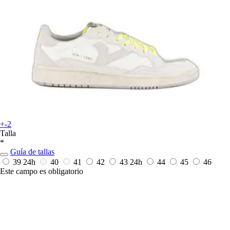
+-2
Talla
*
Guía de tallas
39
24h
40
41
42
43
24h
44
45
46
Este campo es obligatorio