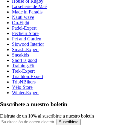
House of Rugby
La sellerie de Maé
Made in Paradis
Nauti-wave
On-Fight
Padel-Expert
Pecheur-Store
Pet and Garden
Slowood Interior
Smash-Expert
Sneakids
Sport is good
Training-Fit
Trek-Expert
Triathlon-Expert
TripNBikers
Vélo-Store
Winter-Expert
Suscríbete a nuestro boletín
Disfruta de un 10% al suscribirte a nuestro boletín
Suscribirse