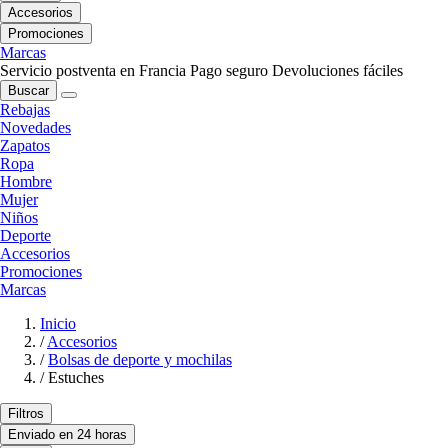
Accesorios
Promociones
Marcas
Servicio postventa en Francia
Pago seguro
Devoluciones fáciles
Buscar
Rebajas
Novedades
Zapatos
Ropa
Hombre
Mujer
Niños
Deporte
Accesorios
Promociones
Marcas
Inicio
/
Accesorios
/
Bolsas de deporte y mochilas
/
Estuches
Filtros
Enviado en 24 horas