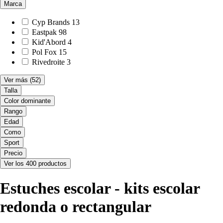
Marca
Cyp Brands
13
Eastpak
98
Kid'Abord
4
Pol Fox
15
Rivedroite
3
Ver más
(52)
Talla
Color dominante
Rango
Edad
Como
Sport
Precio
Ver los 400 productos
Estuches escolar - kits escolar
redonda o rectangular