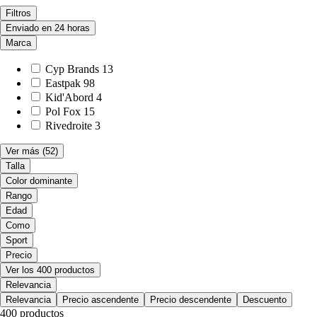
Filtros
Enviado en 24 horas
Marca
Cyp Brands
13
Eastpak
98
Kid'Abord
4
Pol Fox
15
Rivedroite
3
Ver más
(52)
Talla
Color dominante
Rango
Edad
Como
Sport
Precio
Ver los 400 productos
Relevancia
Relevancia
Precio ascendente
Precio descendente
Descuento
400 productos