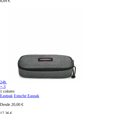
8,69 €
24h
+-3
1 colores
Eastpak
Estuche Easpak
Desde
20,00 €
17,36 €