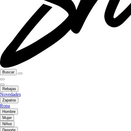
Buscar
Rebajas
Novedades
Zapatos
Ropa
Hombre
Mujer
Niños
Deporte