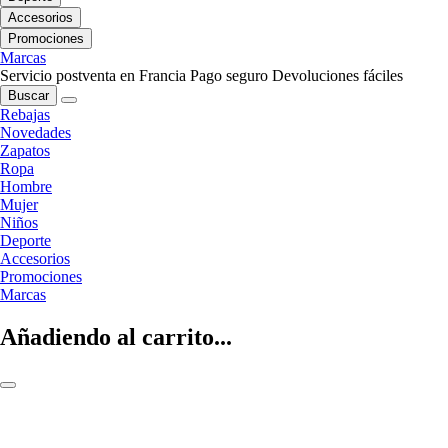
Accesorios
Promociones
Marcas
Servicio postventa en Francia
Pago seguro
Devoluciones fáciles
Buscar
Rebajas
Novedades
Zapatos
Ropa
Hombre
Mujer
Niños
Deporte
Accesorios
Promociones
Marcas
Añadiendo al carrito...