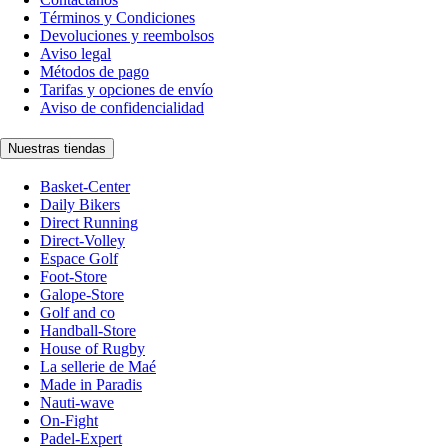
Términos y Condiciones
Devoluciones y reembolsos
Aviso legal
Métodos de pago
Tarifas y opciones de envío
Aviso de confidencialidad
Nuestras tiendas
Basket-Center
Daily Bikers
Direct Running
Direct-Volley
Espace Golf
Foot-Store
Galope-Store
Golf and co
Handball-Store
House of Rugby
La sellerie de Maé
Made in Paradis
Nauti-wave
On-Fight
Padel-Expert