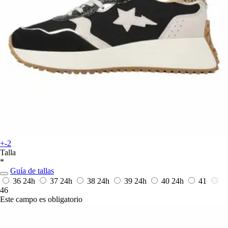
+-2
Talla
*
Guía de tallas
36
24h
37
24h
38
24h
39
24h
40
24h
41
46
Este campo es obligatorio