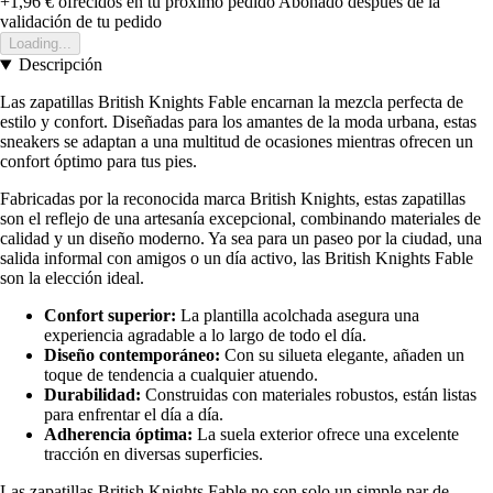
+1,96 €
ofrecidos en tu próximo pedido
Abonado después de la
validación de tu pedido
Loading...
Descripción
Las zapatillas British Knights Fable encarnan la mezcla perfecta de
estilo y confort. Diseñadas para los amantes de la moda urbana, estas
sneakers se adaptan a una multitud de ocasiones mientras ofrecen un
confort óptimo para tus pies.
Fabricadas por la reconocida marca British Knights, estas zapatillas
son el reflejo de una artesanía excepcional, combinando materiales de
calidad y un diseño moderno. Ya sea para un paseo por la ciudad, una
salida informal con amigos o un día activo, las British Knights Fable
son la elección ideal.
Confort superior:
La plantilla acolchada asegura una
experiencia agradable a lo largo de todo el día.
Diseño contemporáneo:
Con su silueta elegante, añaden un
toque de tendencia a cualquier atuendo.
Durabilidad:
Construidas con materiales robustos, están listas
para enfrentar el día a día.
Adherencia óptima:
La suela exterior ofrece una excelente
tracción en diversas superficies.
Las zapatillas British Knights Fable no son solo un simple par de