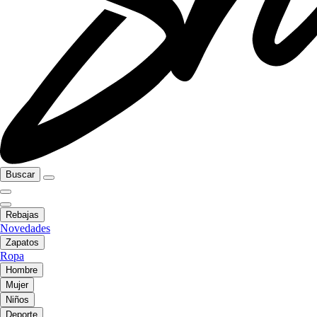
Buscar
Rebajas
Novedades
Zapatos
Ropa
Hombre
Mujer
Niños
Deporte