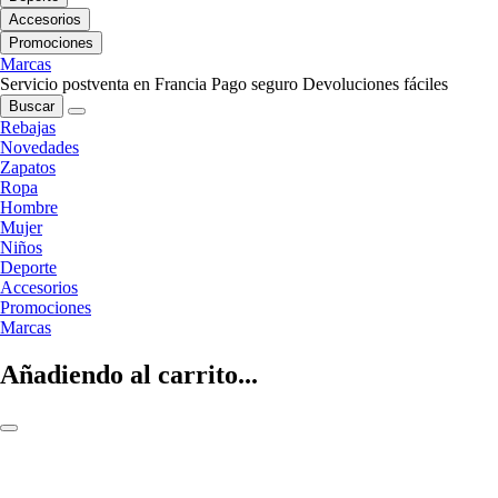
Accesorios
Promociones
Marcas
Servicio postventa en Francia
Pago seguro
Devoluciones fáciles
Buscar
Rebajas
Novedades
Zapatos
Ropa
Hombre
Mujer
Niños
Deporte
Accesorios
Promociones
Marcas
Añadiendo al carrito...