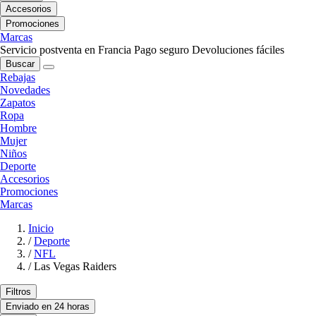
Accesorios
Promociones
Marcas
Servicio postventa en Francia
Pago seguro
Devoluciones fáciles
Buscar
Rebajas
Novedades
Zapatos
Ropa
Hombre
Mujer
Niños
Deporte
Accesorios
Promociones
Marcas
Inicio
/
Deporte
/
NFL
/
Las Vegas Raiders
Filtros
Enviado en 24 horas