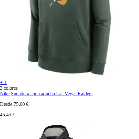
+-1
3 colores
Nike
Sudadera con capucha Las Vegas Raiders
Desde
75,00 €
45,45 €