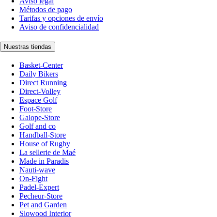
Aviso legal
Métodos de pago
Tarifas y opciones de envío
Aviso de confidencialidad
Nuestras tiendas
Basket-Center
Daily Bikers
Direct Running
Direct-Volley
Espace Golf
Foot-Store
Galope-Store
Golf and co
Handball-Store
House of Rugby
La sellerie de Maé
Made in Paradis
Nauti-wave
On-Fight
Padel-Expert
Pecheur-Store
Pet and Garden
Slowood Interior