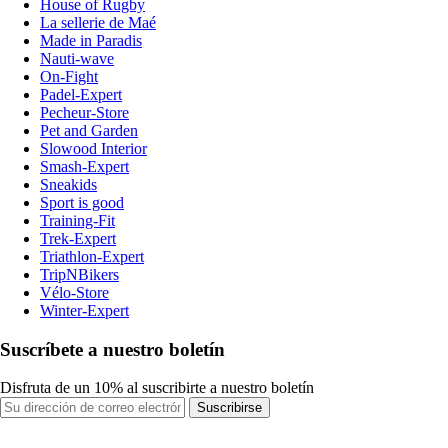
House of Rugby
La sellerie de Maé
Made in Paradis
Nauti-wave
On-Fight
Padel-Expert
Pecheur-Store
Pet and Garden
Slowood Interior
Smash-Expert
Sneakids
Sport is good
Training-Fit
Trek-Expert
Triathlon-Expert
TripNBikers
Vélo-Store
Winter-Expert
Suscríbete a nuestro boletín
Disfruta de un 10% al suscribirte a nuestro boletín
Suscribirse