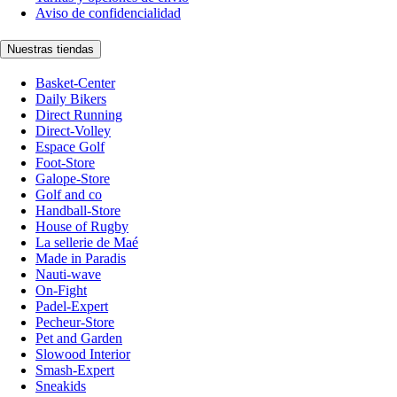
Aviso de confidencialidad
Nuestras tiendas
Basket-Center
Daily Bikers
Direct Running
Direct-Volley
Espace Golf
Foot-Store
Galope-Store
Golf and co
Handball-Store
House of Rugby
La sellerie de Maé
Made in Paradis
Nauti-wave
On-Fight
Padel-Expert
Pecheur-Store
Pet and Garden
Slowood Interior
Smash-Expert
Sneakids