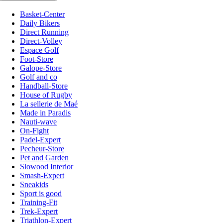
Basket-Center
Daily Bikers
Direct Running
Direct-Volley
Espace Golf
Foot-Store
Galope-Store
Golf and co
Handball-Store
House of Rugby
La sellerie de Maé
Made in Paradis
Nauti-wave
On-Fight
Padel-Expert
Pecheur-Store
Pet and Garden
Slowood Interior
Smash-Expert
Sneakids
Sport is good
Training-Fit
Trek-Expert
Triathlon-Expert