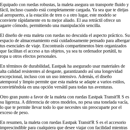
Equipado con ruedas robustas, la maleta asegura un transporte fluido y
fácil, incluso cuando está completamente cargada. Ya sea que te dirijas
al aeropuerto, a la estación de tren o a otro lugar, este modelo se
convierte rápidamente en tu mejor aliado. El asa retráctil ofrece un
agarre cómodo, permitiendo una manipulación sencilla.
El diseño de esta maleta con ruedas no descuida el aspecto práctico. Su
espacio de almacenamiento está cuidadosamente pensado para albergar
tus esenciales de viaje. Encontrarás compartimentos bien organizados
que facilitan el acceso a tus objetos, ya sea tu ordenador portátil, tu
ropa u otros efectos personales.
En términos de durabilidad, Eastpak ha asegurado usar materiales de
alta calidad resistentes al desgaste, garantizando así una longevidad
excepcional, incluso con un uso intensivo. Además, el diseño
atemporal y limpio permite que esta maleta se adapte a varios estilos,
convirtiéndola en una opción versátil para todas tus aventuras.
Otro gran punto a favor de la maleta con ruedas Eastpak Transit'R S es
su ligereza. A diferencia de otros modelos, no pesa una tonelada vacía,
lo que te permite llevar todo lo que necesites sin preocuparte por el
exceso de peso.
En resumen, la maleta con ruedas Eastpak Transit'R S es el accesorio
imprescindible para cualquiera que desee viajar con facilidad mientras