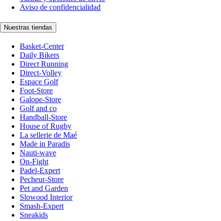
Aviso de confidencialidad
Nuestras tiendas
Basket-Center
Daily Bikers
Direct Running
Direct-Volley
Espace Golf
Foot-Store
Galope-Store
Golf and co
Handball-Store
House of Rugby
La sellerie de Maé
Made in Paradis
Nauti-wave
On-Fight
Padel-Expert
Pecheur-Store
Pet and Garden
Slowood Interior
Smash-Expert
Sneakids