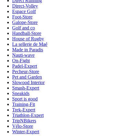
Direct Running
Direct-Volley
Espace Golf
Foot-Store
Galope-Store
Golf and co
Handball-Store
House of Rugby
La sellerie de Maé
Made in Paradis
Nauti-wave
On-Fight
Padel-Expert
Pecheur-Store
Pet and Garden
Slowood Interior
Smash-Expert
Sneakids
Sport is good
Training-Fit
Trek-Expert
Triathlon-Expert
TripNBikers
Vélo-Store
Winter-Expert