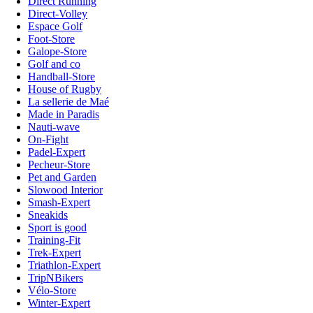
Direct Running
Direct-Volley
Espace Golf
Foot-Store
Galope-Store
Golf and co
Handball-Store
House of Rugby
La sellerie de Maé
Made in Paradis
Nauti-wave
On-Fight
Padel-Expert
Pecheur-Store
Pet and Garden
Slowood Interior
Smash-Expert
Sneakids
Sport is good
Training-Fit
Trek-Expert
Triathlon-Expert
TripNBikers
Vélo-Store
Winter-Expert