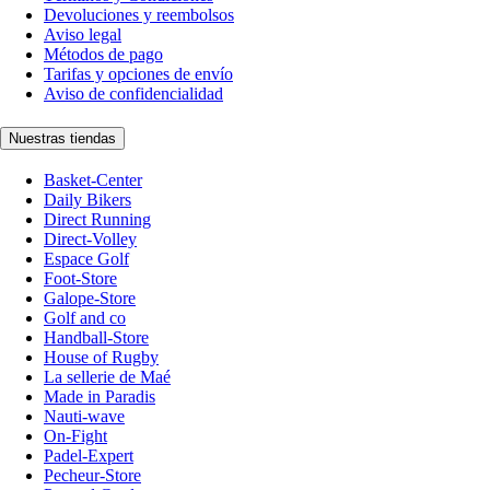
Devoluciones y reembolsos
Aviso legal
Métodos de pago
Tarifas y opciones de envío
Aviso de confidencialidad
Nuestras tiendas
Basket-Center
Daily Bikers
Direct Running
Direct-Volley
Espace Golf
Foot-Store
Galope-Store
Golf and co
Handball-Store
House of Rugby
La sellerie de Maé
Made in Paradis
Nauti-wave
On-Fight
Padel-Expert
Pecheur-Store