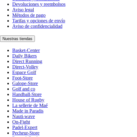
Devoluciones y reembolsos
Aviso legal
Métodos de pago
Tarifas y opciones de envío
Aviso de confidencialidad
Nuestras tiendas
Basket-Center
Daily Bikers
Direct Running
Direct-Volley
Espace Golf
Foot-Store
Galope-Store
Golf and co
Handball-Store
House of Rugby
La sellerie de Maé
Made in Paradis
Nauti-wave
On-Fight
Padel-Expert
Pecheur-Store