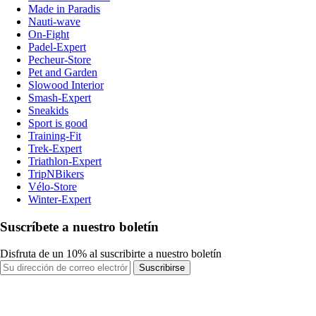
Made in Paradis
Nauti-wave
On-Fight
Padel-Expert
Pecheur-Store
Pet and Garden
Slowood Interior
Smash-Expert
Sneakids
Sport is good
Training-Fit
Trek-Expert
Triathlon-Expert
TripNBikers
Vélo-Store
Winter-Expert
Suscríbete a nuestro boletín
Disfruta de un 10% al suscribirte a nuestro boletín
Suscribirse