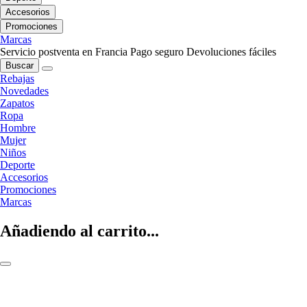
Accesorios
Promociones
Marcas
Servicio postventa en Francia
Pago seguro
Devoluciones fáciles
Buscar
Rebajas
Novedades
Zapatos
Ropa
Hombre
Mujer
Niños
Deporte
Accesorios
Promociones
Marcas
Añadiendo al carrito...