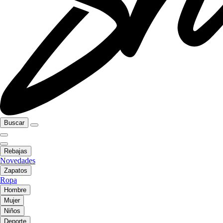
Buscar
Rebajas
Novedades
Zapatos
Ropa
Hombre
Mujer
Niños
Deporte