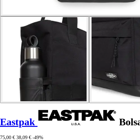
Eastpak
Bolsa
75,00 €
38,09 €
-49%