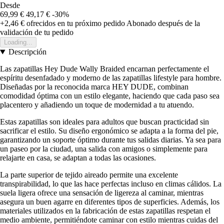
Desde
69,99 €
49,17 €
-30%
+2,46 €
ofrecidos en tu próximo pedido
Abonado después de la
validación de tu pedido
Loading...
Descripción
Las zapatillas Hey Dude Wally Braided encarnan perfectamente el
espíritu desenfadado y moderno de las zapatillas lifestyle para hombre.
Diseñadas por la reconocida marca HEY DUDE, combinan
comodidad óptima con un estilo elegante, haciendo que cada paso sea
placentero y añadiendo un toque de modernidad a tu atuendo.
Estas zapatillas son ideales para adultos que buscan practicidad sin
sacrificar el estilo. Su diseño ergonómico se adapta a la forma del pie,
garantizando un soporte óptimo durante tus salidas diarias. Ya sea para
un paseo por la ciudad, una salida con amigos o simplemente para
relajarte en casa, se adaptan a todas las ocasiones.
La parte superior de tejido aireado permite una excelente
transpirabilidad, lo que las hace perfectas incluso en climas cálidos. La
suela ligera ofrece una sensación de ligereza al caminar, mientras
asegura un buen agarre en diferentes tipos de superficies. Además, los
materiales utilizados en la fabricación de estas zapatillas respetan el
medio ambiente, permitiéndote caminar con estilo mientras cuidas del