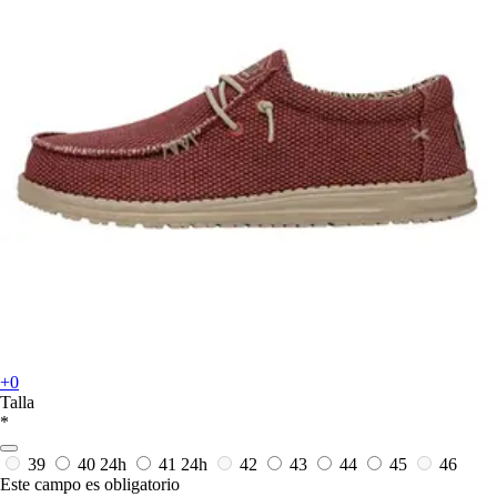
+0
Talla
*
39
40
24h
41
24h
42
43
44
45
46
Este campo es obligatorio