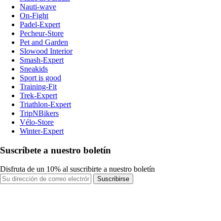
Nauti-wave
On-Fight
Padel-Expert
Pecheur-Store
Pet and Garden
Slowood Interior
Smash-Expert
Sneakids
Sport is good
Training-Fit
Trek-Expert
Triathlon-Expert
TripNBikers
Vélo-Store
Winter-Expert
Suscríbete a nuestro boletín
Disfruta de un 10% al suscribirte a nuestro boletín
Suscribirse