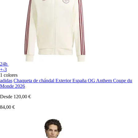
24h
+-3
1 colores
adidas
Chaqueta de chándal Exterior España OG Anthem Coupe du
Monde 2026
Desde
120,00 €
84,00 €