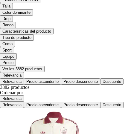
Talla
Color dominante
Drop
Rango
Características del producto
Tipo de producto
Como
Sport
Equipo
Precio
Ver los 3882 productos
Relevancia
Relevancia
Precio ascendente
Precio descendente
Descuento
3882 productos
Ordenar por
Relevancia
Relevancia
Precio ascendente
Precio descendente
Descuento