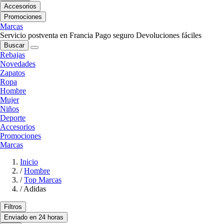
Accesorios
Promociones
Marcas
Servicio postventa en Francia
Pago seguro
Devoluciones fáciles
Buscar
Rebajas
Novedades
Zapatos
Ropa
Hombre
Mujer
Niños
Deporte
Accesorios
Promociones
Marcas
Inicio
/
Hombre
/
Top Marcas
/
Adidas
Filtros
Enviado en 24 horas