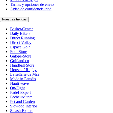
Tarifas y opciones de envío
Aviso de confidencialidad
Nuestras tiendas
Basket-Center
Daily Bikers
Direct Running
Direct-Volley
Espace Golf
Foot-Store
Galope-Store
Golf and co
Handball-Store
House of Rugby
La sellerie de Maé
Made in Paradis
Nauti-wave
On-Fight
Padel-Expert
Pecheur-Store
Pet and Garden
Slowood Interior
Smash-Expert