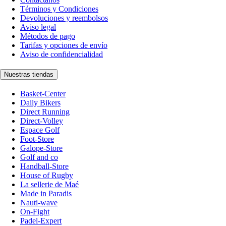
Términos y Condiciones
Devoluciones y reembolsos
Aviso legal
Métodos de pago
Tarifas y opciones de envío
Aviso de confidencialidad
Nuestras tiendas
Basket-Center
Daily Bikers
Direct Running
Direct-Volley
Espace Golf
Foot-Store
Galope-Store
Golf and co
Handball-Store
House of Rugby
La sellerie de Maé
Made in Paradis
Nauti-wave
On-Fight
Padel-Expert