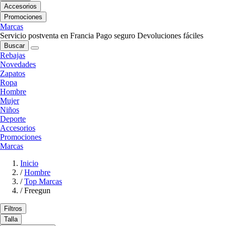
Accesorios
Promociones
Marcas
Servicio postventa en Francia
Pago seguro
Devoluciones fáciles
Buscar
Rebajas
Novedades
Zapatos
Ropa
Hombre
Mujer
Niños
Deporte
Accesorios
Promociones
Marcas
Inicio
/
Hombre
/
Top Marcas
/
Freegun
Filtros
Talla