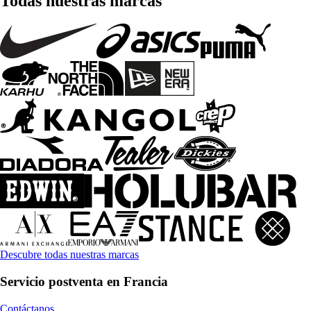
Todas nuestras marcas
Descubre todas nuestras marcas
Servicio postventa en Francia
Contáctanos