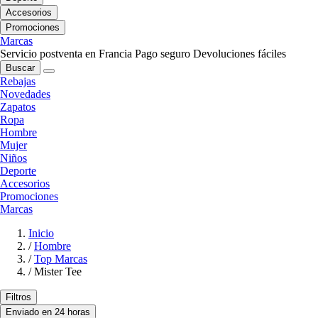
Accesorios
Promociones
Marcas
Servicio postventa en Francia
Pago seguro
Devoluciones fáciles
Buscar
Rebajas
Novedades
Zapatos
Ropa
Hombre
Mujer
Niños
Deporte
Accesorios
Promociones
Marcas
Inicio
/
Hombre
/
Top Marcas
/
Mister Tee
Filtros
Enviado en 24 horas