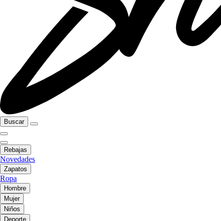
Buscar
Rebajas
Novedades
Zapatos
Ropa
Hombre
Mujer
Niños
Deporte