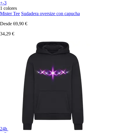
+-3
1 colores
Mister Tee
Sudadera oversize con capucha
Desde
69,90 €
34,29 €
24h