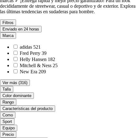
marcas ✓ ¡Entrega rápida y mejor precio garantizado! Para un look
decididamente de streetwear, casual o deportivo y de exterior. Explora
las últimas tendencias en sudaderas para hombre.
Filtros
Enviado en 24 horas
Marca
adidas
521
Fred Perry
39
Helly Hansen
182
Mitchell & Ness
25
New Era
209
Ver más
(316)
Talla
Color dominante
Rango
Características del producto
Como
Sport
Equipo
Precio