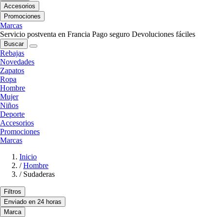
Accesorios
Promociones
Marcas
Servicio postventa en Francia
Pago seguro
Devoluciones fáciles
Buscar
Rebajas
Novedades
Zapatos
Ropa
Hombre
Mujer
Niños
Deporte
Accesorios
Promociones
Marcas
Inicio
/
Hombre
/
Sudaderas
Filtros
Enviado en 24 horas
Marca