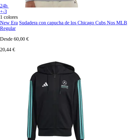
24h
+-3
1 colores
New Era
Sudadera con capucha de los Chicago Cubs Nos MLB
Regular
Desde
60,00 €
20,44 €