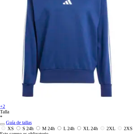
+2
Talla
*
Guía de tallas
XS
S
24h
M
24h
L
24h
XL
24h
2XL
2XS
Este campo es obligatorio