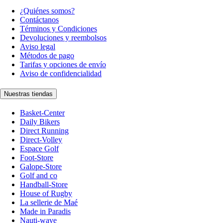
¿Quiénes somos?
Contáctanos
Términos y Condiciones
Devoluciones y reembolsos
Aviso legal
Métodos de pago
Tarifas y opciones de envío
Aviso de confidencialidad
Nuestras tiendas
Basket-Center
Daily Bikers
Direct Running
Direct-Volley
Espace Golf
Foot-Store
Galope-Store
Golf and co
Handball-Store
House of Rugby
La sellerie de Maé
Made in Paradis
Nauti-wave