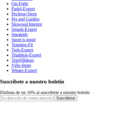
On-Fight
Padel-Expert
Pecheur-Store
Pet and Garden
Slowood Interior
Smash-Expert
Sneakids
Sport is good
Training-Fit
Trek-Expert
Triathlon-Expert
TripNBikers
Vélo-Store
Winter-Expert
Suscríbete a nuestro boletín
Disfruta de un 10% al suscribirte a nuestro boletín
Suscribirse