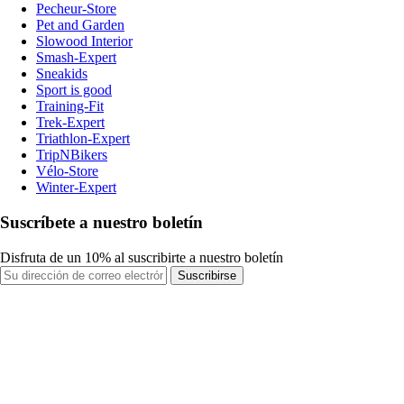
Pecheur-Store
Pet and Garden
Slowood Interior
Smash-Expert
Sneakids
Sport is good
Training-Fit
Trek-Expert
Triathlon-Expert
TripNBikers
Vélo-Store
Winter-Expert
Suscríbete a nuestro boletín
Disfruta de un 10% al suscribirte a nuestro boletín
Suscribirse