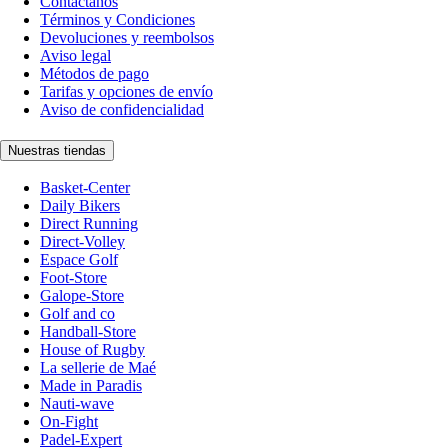
Contáctanos
Términos y Condiciones
Devoluciones y reembolsos
Aviso legal
Métodos de pago
Tarifas y opciones de envío
Aviso de confidencialidad
Nuestras tiendas
Basket-Center
Daily Bikers
Direct Running
Direct-Volley
Espace Golf
Foot-Store
Galope-Store
Golf and co
Handball-Store
House of Rugby
La sellerie de Maé
Made in Paradis
Nauti-wave
On-Fight
Padel-Expert