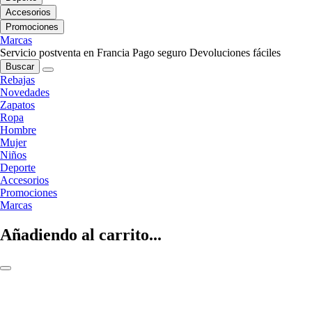
Accesorios
Promociones
Marcas
Servicio postventa en Francia
Pago seguro
Devoluciones fáciles
Buscar
Rebajas
Novedades
Zapatos
Ropa
Hombre
Mujer
Niños
Deporte
Accesorios
Promociones
Marcas
Añadiendo al carrito...