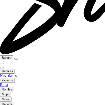
Buscar
Rebajas
Novedades
Zapatos
Ropa
Hombre
Mujer
Niños
Deporte