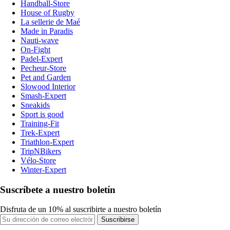
Handball-Store
House of Rugby
La sellerie de Maé
Made in Paradis
Nauti-wave
On-Fight
Padel-Expert
Pecheur-Store
Pet and Garden
Slowood Interior
Smash-Expert
Sneakids
Sport is good
Training-Fit
Trek-Expert
Triathlon-Expert
TripNBikers
Vélo-Store
Winter-Expert
Suscríbete a nuestro boletín
Disfruta de un 10% al suscribirte a nuestro boletín
Suscribirse