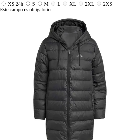
XS
24h
S
M
L
XL
2XL
2XS
Este campo es obligatorio