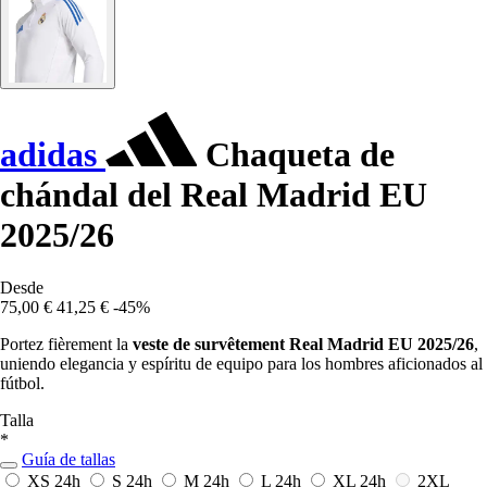
adidas
Chaqueta de
chándal del Real Madrid EU
2025/26
Desde
75,00 €
41,25 €
-45%
Portez fièrement la
veste de survêtement Real Madrid EU 2025/26
,
uniendo elegancia y espíritu de equipo para los hombres aficionados al
fútbol.
Talla
*
Guía de tallas
XS
24h
S
24h
M
24h
L
24h
XL
24h
2XL