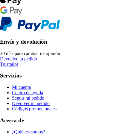
Envío y devolución
30 días para cambiar de opinión
Devuelve tu pedido
Trustpilot
Servicios
Mi cuenta
Centro de ayuda
Seguir mi pedido
Devolver mi pedido
Códigos promocionales
Acerca de
¿Quiénes somos?