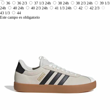
36
36 2/3
37 1/3
24h
38
24h
38 2/3
24h
39 1/3
24h
40
24h
40 2/3
24h
41 1/3
24h
42
42 2/3
43 1/3
44
Este campo es obligatorio