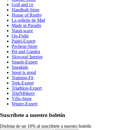
Golf and co
Handball-Store
House of Rugby
La sellerie de Maé
Made in Paradis
Nauti-wave
On-Fight
Padel-Expert
Pecheur-Store
Pet and Garden
Slowood Interior
Smash-Expert
Sneakids
Sport is good
Training-Fit
Trek-Expert
Triathlon-Expert
TripNBikers
Vélo-Store
Winter-Expert
Suscríbete a nuestro boletín
Disfruta de un 10% al suscribirte a nuestro boletín