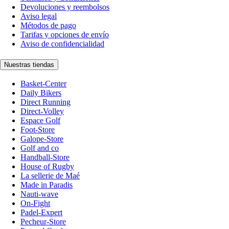
Devoluciones y reembolsos
Aviso legal
Métodos de pago
Tarifas y opciones de envío
Aviso de confidencialidad
Nuestras tiendas
Basket-Center
Daily Bikers
Direct Running
Direct-Volley
Espace Golf
Foot-Store
Galope-Store
Golf and co
Handball-Store
House of Rugby
La sellerie de Maé
Made in Paradis
Nauti-wave
On-Fight
Padel-Expert
Pecheur-Store