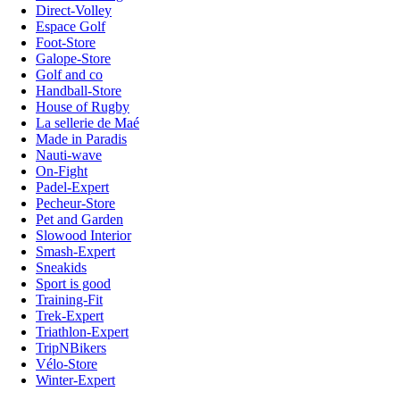
Direct-Volley
Espace Golf
Foot-Store
Galope-Store
Golf and co
Handball-Store
House of Rugby
La sellerie de Maé
Made in Paradis
Nauti-wave
On-Fight
Padel-Expert
Pecheur-Store
Pet and Garden
Slowood Interior
Smash-Expert
Sneakids
Sport is good
Training-Fit
Trek-Expert
Triathlon-Expert
TripNBikers
Vélo-Store
Winter-Expert