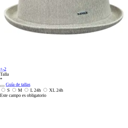
+-2
Talla
*
Guía de tallas
S
M
L
24h
XL
24h
Este campo es obligatorio