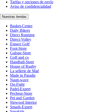
Tarifas y opciones de envío
Aviso de confidencialidad
Nuestras tiendas
Basket-Center
Daily Bikers
Direct Running
Direct-Volley
Espace Golf
Foot-Store
Galope-Store
Golf and co
Handball-Store
House of Rugby
La sellerie de Maé
Made in Paradis
Nauti-wave
On-Fight
Padel-Expert
Pecheur-Store
Pet and Garden
Slowood Interior
Smash-Expert
Sneakids