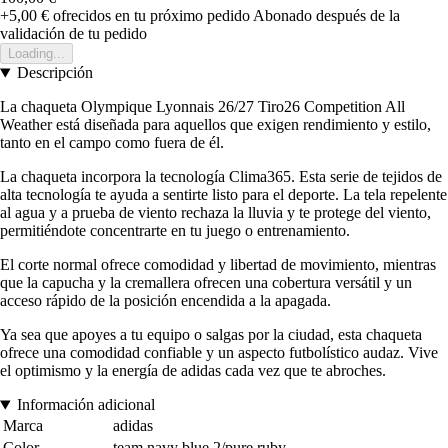
+5,00 €
ofrecidos en tu próximo pedido
Abonado después de la
validación de tu pedido
Loading...
Descripción
La chaqueta Olympique Lyonnais 26/27 Tiro26 Competition All
Weather está diseñada para aquellos que exigen rendimiento y estilo,
tanto en el campo como fuera de él.
La chaqueta incorpora la tecnología Clima365. Esta serie de tejidos de
alta tecnología te ayuda a sentirte listo para el deporte. La tela repelente
al agua y a prueba de viento rechaza la lluvia y te protege del viento,
permitiéndote concentrarte en tu juego o entrenamiento.
El corte normal ofrece comodidad y libertad de movimiento, mientras
que la capucha y la cremallera ofrecen una cobertura versátil y un
acceso rápido de la posición encendida a la apagada.
Ya sea que apoyes a tu equipo o salgas por la ciudad, esta chaqueta
ofrece una comodidad confiable y un aspecto futbolístico audaz. Vive
el optimismo y la energía de adidas cada vez que te abroches.
Información adicional
Marca
adidas
Color
team navy blue 2/pure ruby