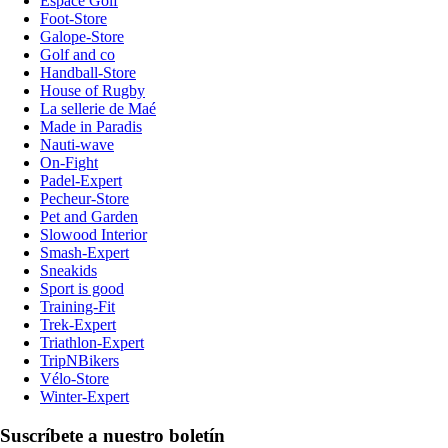
Espace Golf
Foot-Store
Galope-Store
Golf and co
Handball-Store
House of Rugby
La sellerie de Maé
Made in Paradis
Nauti-wave
On-Fight
Padel-Expert
Pecheur-Store
Pet and Garden
Slowood Interior
Smash-Expert
Sneakids
Sport is good
Training-Fit
Trek-Expert
Triathlon-Expert
TripNBikers
Vélo-Store
Winter-Expert
Suscríbete a nuestro boletín