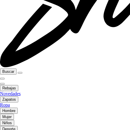
Buscar
Rebajas
Novedades
Zapatos
Ropa
Hombre
Mujer
Niños
Deporte