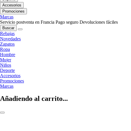
Accesorios
Promociones
Marcas
Servicio postventa en Francia
Pago seguro
Devoluciones fáciles
Buscar
Rebajas
Novedades
Zapatos
Ropa
Hombre
Mujer
Niños
Deporte
Accesorios
Promociones
Marcas
Añadiendo al carrito...