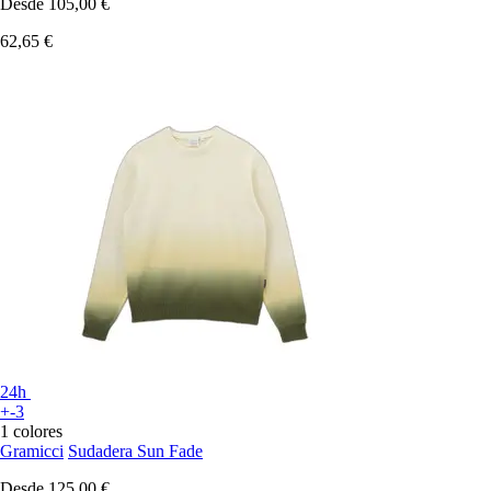
Desde
105,00 €
62,65 €
24h
+-3
1 colores
Gramicci
Sudadera Sun Fade
Desde
125,00 €