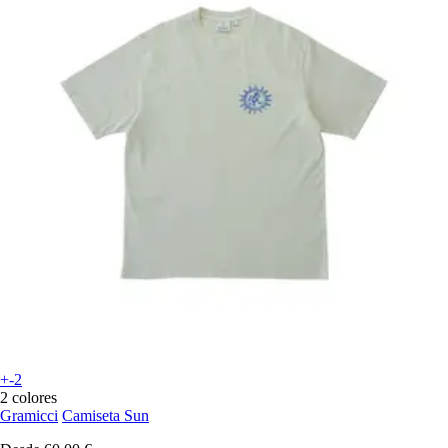
+-2
2 colores
Gramicci
Camiseta Sun