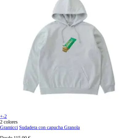
+-2
2 colores
Gramicci
Sudadera con capucha Granola
Desde
115,00 €