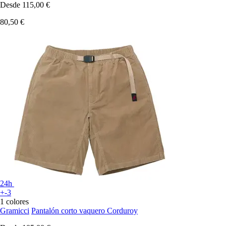
Desde
115,00 €
80,50 €
24h
+-3
1 colores
Gramicci
Pantalón corto vaquero Corduroy