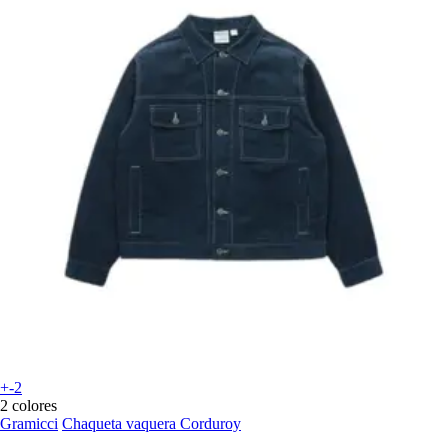
+-2
2 colores
Gramicci
Chaqueta vaquera Corduroy