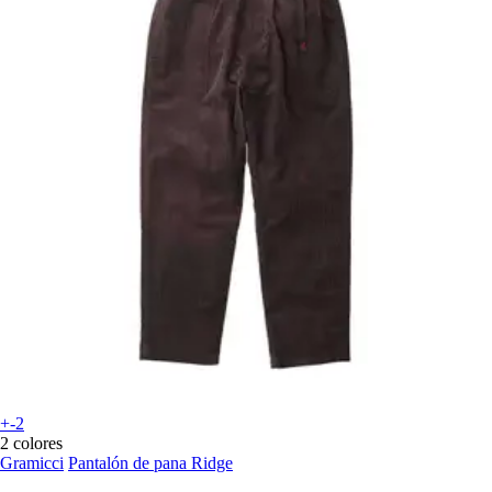
+-2
2 colores
Gramicci
Pantalón de pana Ridge