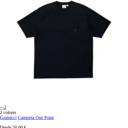
+-2
2 colores
Gramicci
Camiseta One Point
Desde
50,00 €