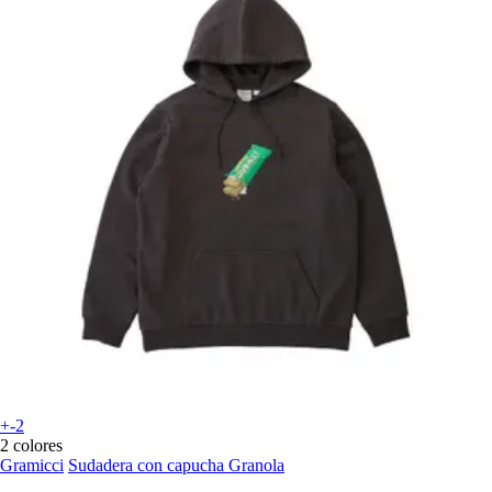
+-2
2 colores
Gramicci
Sudadera con capucha Granola