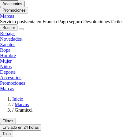
Accesorios
Promociones
Marcas
Servicio postventa en Francia
Pago seguro
Devoluciones fáciles
Buscar
Rebajas
Novedades
Zapatos
Ropa
Hombre
Mujer
Niños
Deporte
Accesorios
Promociones
Marcas
Inicio
/
Marcas
/
Gramicci
Filtros
Enviado en 24 horas
Talla