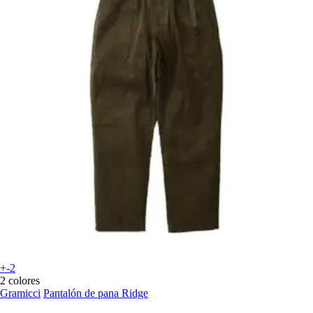
+-2
2 colores
Gramicci
Pantalón de pana Ridge