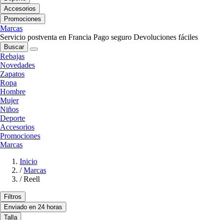
Accesorios
Promociones
Marcas
Servicio postventa en Francia
Pago seguro
Devoluciones fáciles
Buscar
Rebajas
Novedades
Zapatos
Ropa
Hombre
Mujer
Niños
Deporte
Accesorios
Promociones
Marcas
Inicio
/
Marcas
/
Reell
Filtros
Enviado en 24 horas
Talla