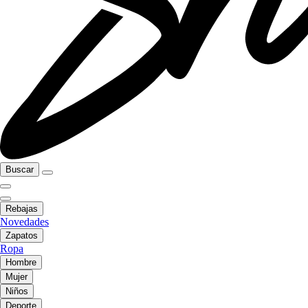
Buscar
Rebajas
Novedades
Zapatos
Ropa
Hombre
Mujer
Niños
Deporte