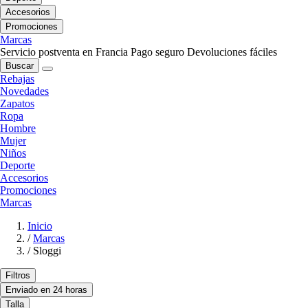
Accesorios
Promociones
Marcas
Servicio postventa en Francia
Pago seguro
Devoluciones fáciles
Buscar
Rebajas
Novedades
Zapatos
Ropa
Hombre
Mujer
Niños
Deporte
Accesorios
Promociones
Marcas
Inicio
/
Marcas
/
Sloggi
Filtros
Enviado en 24 horas
Talla