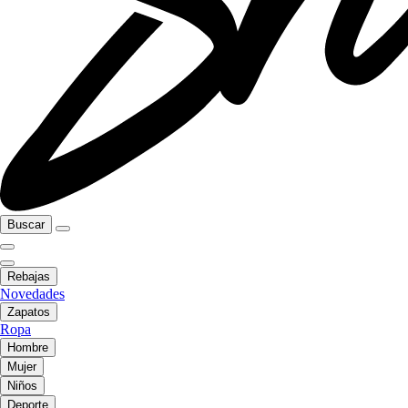
Buscar
Rebajas
Novedades
Zapatos
Ropa
Hombre
Mujer
Niños
Deporte