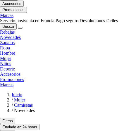
Accesorios
Promociones
Marcas
Servicio postventa en Francia
Pago seguro
Devoluciones fáciles
Buscar
Rebajas
Novedades
Zapatos
Ropa
Hombre
Mujer
Niños
Deporte
Accesorios
Promociones
Marcas
Inicio
/
Mujer
/
Camisetas
/
Novedades
Filtros
Enviado en 24 horas