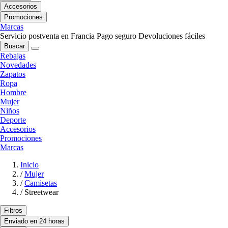
Accesorios
Promociones
Marcas
Servicio postventa en Francia
Pago seguro
Devoluciones fáciles
Buscar
Rebajas
Novedades
Zapatos
Ropa
Hombre
Mujer
Niños
Deporte
Accesorios
Promociones
Marcas
Inicio
/
Mujer
/
Camisetas
/
Streetwear
Filtros
Enviado en 24 horas