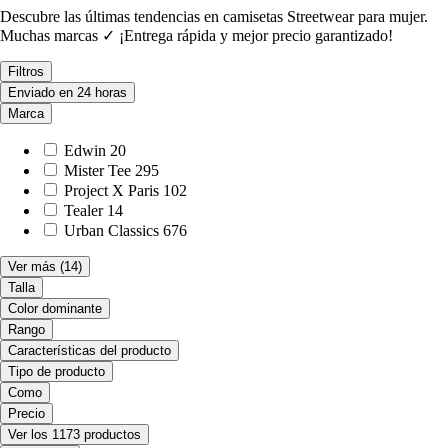
Descubre las últimas tendencias en camisetas Streetwear para mujer.
Muchas marcas ✓ ¡Entrega rápida y mejor precio garantizado!
Filtros
Enviado en 24 horas
Marca
Edwin
20
Mister Tee
295
Project X Paris
102
Tealer
14
Urban Classics
676
Ver más
(14)
Talla
Color dominante
Rango
Características del producto
Tipo de producto
Como
Precio
Ver los 1173 productos