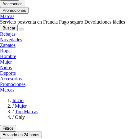
Accesorios
Promociones
Marcas
Servicio postventa en Francia
Pago seguro
Devoluciones fáciles
Buscar
Rebajas
Novedades
Zapatos
Ropa
Hombre
Mujer
Niños
Deporte
Accesorios
Promociones
Marcas
Inicio
/
Mujer
/
Top Marcas
/
Only
Filtros
Enviado en 24 horas