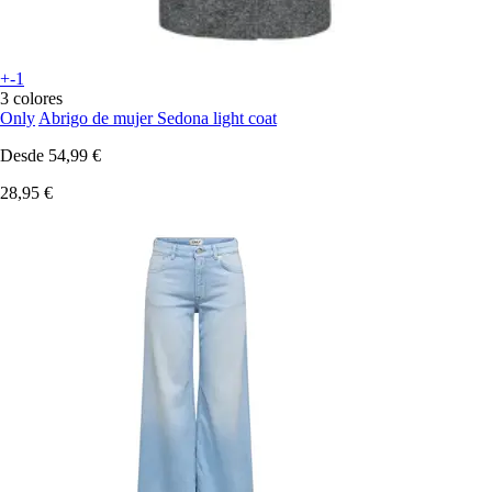
+-1
3 colores
Only
Abrigo de mujer Sedona light coat
Desde
54,99 €
28,95 €