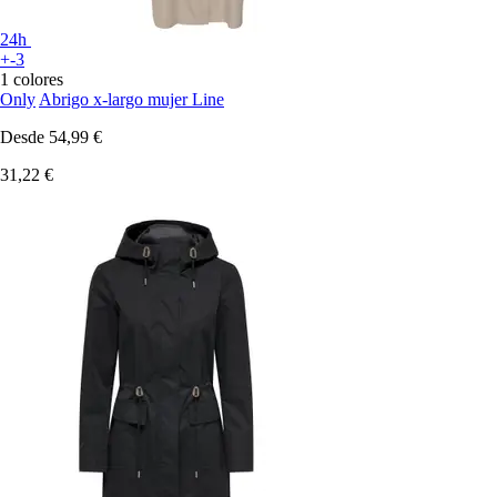
24h
+-3
1 colores
Only
Abrigo x-largo mujer Line
Desde
54,99 €
31,22 €