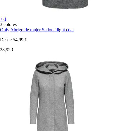
+-1
3 colores
Only
Abrigo de mujer Sedona light coat
Desde
54,99 €
28,95 €