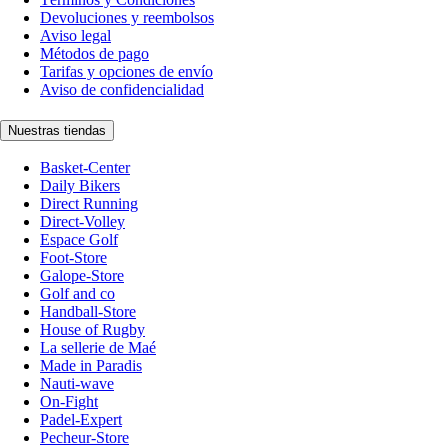
Devoluciones y reembolsos
Aviso legal
Métodos de pago
Tarifas y opciones de envío
Aviso de confidencialidad
Nuestras tiendas
Basket-Center
Daily Bikers
Direct Running
Direct-Volley
Espace Golf
Foot-Store
Galope-Store
Golf and co
Handball-Store
House of Rugby
La sellerie de Maé
Made in Paradis
Nauti-wave
On-Fight
Padel-Expert
Pecheur-Store