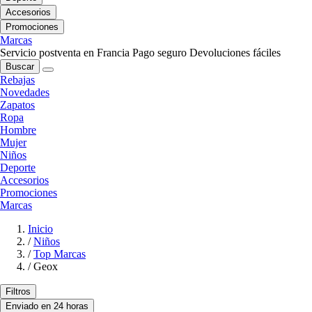
Accesorios
Promociones
Marcas
Servicio postventa en Francia
Pago seguro
Devoluciones fáciles
Buscar
Rebajas
Novedades
Zapatos
Ropa
Hombre
Mujer
Niños
Deporte
Accesorios
Promociones
Marcas
Inicio
/
Niños
/
Top Marcas
/
Geox
Filtros
Enviado en 24 horas