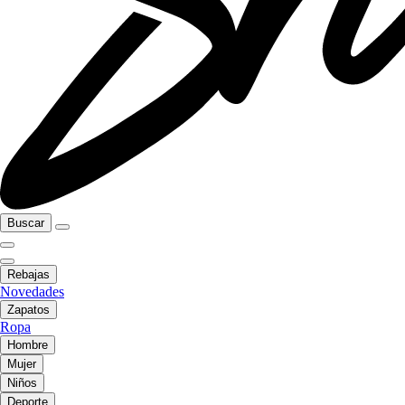
Buscar
Rebajas
Novedades
Zapatos
Ropa
Hombre
Mujer
Niños
Deporte