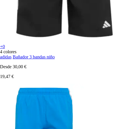
+0
4 colores
adidas
Bañador 3 bandas niño
Desde
30,00 €
19,47 €