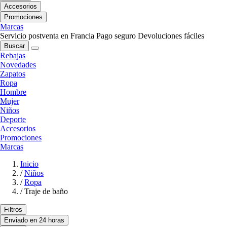
Accesorios
Promociones
Marcas
Servicio postventa en Francia
Pago seguro
Devoluciones fáciles
Buscar
Rebajas
Novedades
Zapatos
Ropa
Hombre
Mujer
Niños
Deporte
Accesorios
Promociones
Marcas
Inicio
/
Niños
/
Ropa
/
Traje de baño
Filtros
Enviado en 24 horas