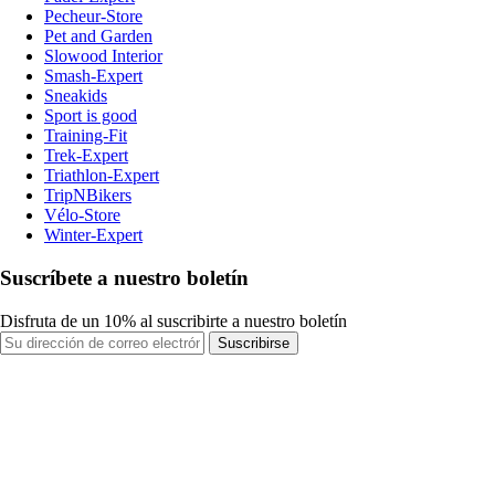
Pecheur-Store
Pet and Garden
Slowood Interior
Smash-Expert
Sneakids
Sport is good
Training-Fit
Trek-Expert
Triathlon-Expert
TripNBikers
Vélo-Store
Winter-Expert
Suscríbete a nuestro boletín
Disfruta de un 10% al suscribirte a nuestro boletín
Suscribirse