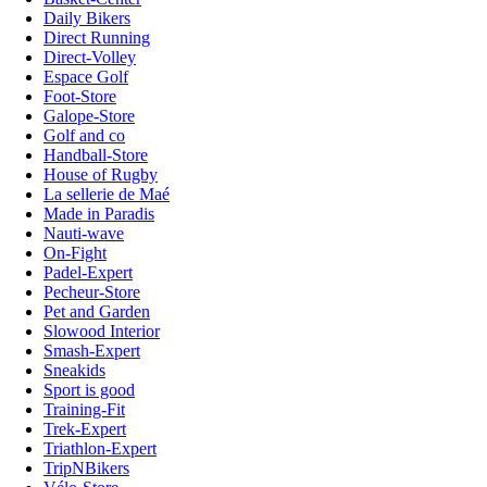
Daily Bikers
Direct Running
Direct-Volley
Espace Golf
Foot-Store
Galope-Store
Golf and co
Handball-Store
House of Rugby
La sellerie de Maé
Made in Paradis
Nauti-wave
On-Fight
Padel-Expert
Pecheur-Store
Pet and Garden
Slowood Interior
Smash-Expert
Sneakids
Sport is good
Training-Fit
Trek-Expert
Triathlon-Expert
TripNBikers