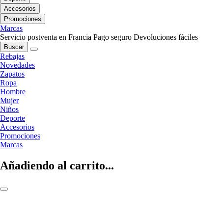
Accesorios
Promociones
Marcas
Servicio postventa en Francia
Pago seguro
Devoluciones fáciles
Buscar
Rebajas
Novedades
Zapatos
Ropa
Hombre
Mujer
Niños
Deporte
Accesorios
Promociones
Marcas
Añadiendo al carrito...