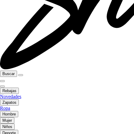
Buscar
Rebajas
Novedades
Zapatos
Ropa
Hombre
Mujer
Niños
Deporte