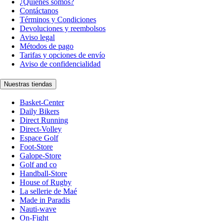
¿Quiénes somos?
Contáctanos
Términos y Condiciones
Devoluciones y reembolsos
Aviso legal
Métodos de pago
Tarifas y opciones de envío
Aviso de confidencialidad
Nuestras tiendas
Basket-Center
Daily Bikers
Direct Running
Direct-Volley
Espace Golf
Foot-Store
Galope-Store
Golf and co
Handball-Store
House of Rugby
La sellerie de Maé
Made in Paradis
Nauti-wave
On-Fight