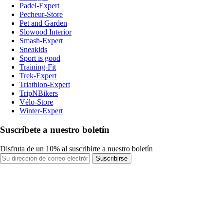
Padel-Expert
Pecheur-Store
Pet and Garden
Slowood Interior
Smash-Expert
Sneakids
Sport is good
Training-Fit
Trek-Expert
Triathlon-Expert
TripNBikers
Vélo-Store
Winter-Expert
Suscríbete a nuestro boletín
Disfruta de un 10% al suscribirte a nuestro boletín
Suscribirse