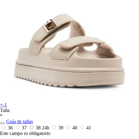
+-1
Talla
*
Guía de tallas
36
37
38
24h
39
40
41
Este campo es obligatorio