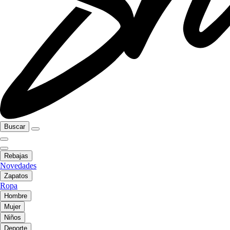
Buscar
Rebajas
Novedades
Zapatos
Ropa
Hombre
Mujer
Niños
Deporte