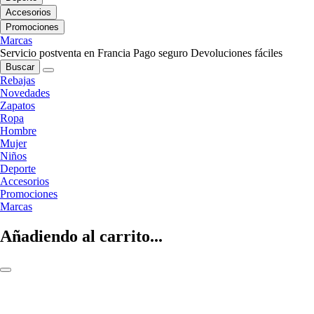
Accesorios
Promociones
Marcas
Servicio postventa en Francia
Pago seguro
Devoluciones fáciles
Buscar
Rebajas
Novedades
Zapatos
Ropa
Hombre
Mujer
Niños
Deporte
Accesorios
Promociones
Marcas
Añadiendo al carrito...